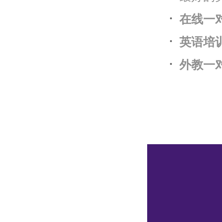
在线一
英语培
外教一